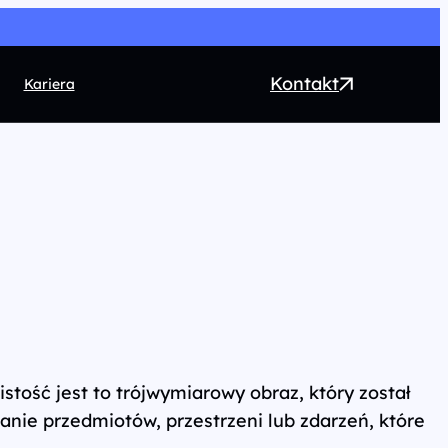
Kontakt
Kariera
EO
ntent marketing
rect Marketing
RM
ogrammatic
chnologia
istość jest to trójwymiarowy obraz, który został
nie przedmiotów, przestrzeni lub zdarzeń, które