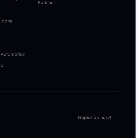
Podcast
i dane
 Automation
ia
Napisz do nas