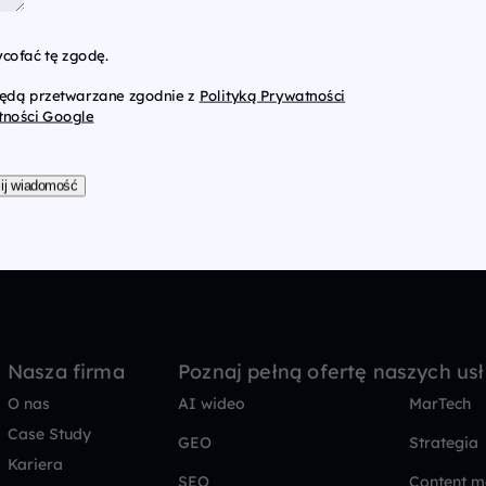
cofać tę zgodę.
będą przetwarzane zgodnie z
Polityką Prywatności
tności Google
ij wiadomość
Nasza firma
Poznaj pełną ofertę naszych us
O nas
AI wideo
MarTech
Case Study
GEO
Strategia
Kariera
SEO
Content m