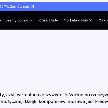
ość TV. Zamów spot
k możemy pomóc
Case Study
Marketing Hub
O nas
MarTech
G
SEO
Co
SEM
Di
Paid Social
C
 własnych
Afiliacja
Pr
UX/UI
Te
ty, czyli wirtualna rzeczywistość. Wirtualna rzeczyw
rmatycznej. Dzięki komputerowi możliwe jest kreowa