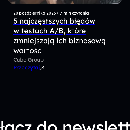
20 października 2025
•
7 min czytania
5 najczęstszych błędów
w testach A/B, które
zmniejszają ich biznesową
wartość
Cube Group
Przeczytaj
łącz do newslet