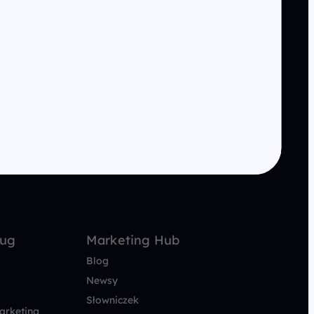
ług
Marketing Hub
Blog
Newsy
Słowniczek
arketing