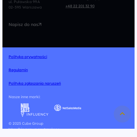
ul. Puławska 99A
Programmatic
Marketing Automation
+48 22 201 32 90
02-595 Warszawa
UX/UI
Technologia
Napisz do nas
Design
Polityka prywatności
Regulamin
Polityka zgłaszania naruszeń
Nasze inne marki:
© 2025 Cube Group
Wszelkie prawa zastrzeżone