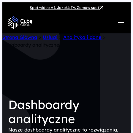
Spot wideo AI. Jakość TV. Zamów spot
Usługi
Strona Główna
>
Usługi
>
Analityka i dane
>
Dashboardy analityczne
Jak możemy pomóc
Case Study
Marketing Hub
O nas
Kariera
Kontakt
Dashboardy
analityczne
Nasze dashboardy analityczne to rozwiązania,