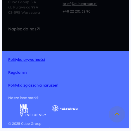
Cube Group S.A.
brief@cubegroup.pl
ul. Puławska 99A
Programmatic
Marketing Automation
+48 22 201 32 90
02-595 Warszawa
UX/UI
Technologia
Napisz do nas
Design
Polityka prywatności
Regulamin
Polityka zgłaszania naruszeń
Nasze inne marki:
© 2025 Cube Group
Wszelkie prawa zastrzeżone