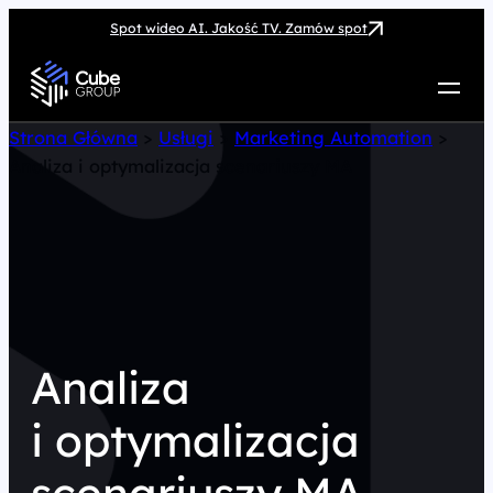
Spot wideo AI. Jakość TV. Zamów spot
Usługi
Strona Główna
>
Usługi
>
Marketing Automation
>
Analiza i optymalizacja scenariuszy MA
Jak możemy pomóc
Case Study
Marketing Hub
O nas
Kariera
Kontakt
Analiza
i optymalizacja