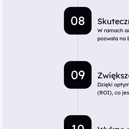
Skutecz
W ramach au
pozwala na b
Zwiększe
Dzięki optym
(ROI), co j