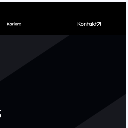
Kontakt
Kariera
EO
ntent marketing
rect Marketing
RM
ogrammatic
chnologia
s