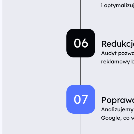
i optymaliz
Redukc
Audyt pozwa
reklamowy b
Poprawa
Analizujemy
Google, co w