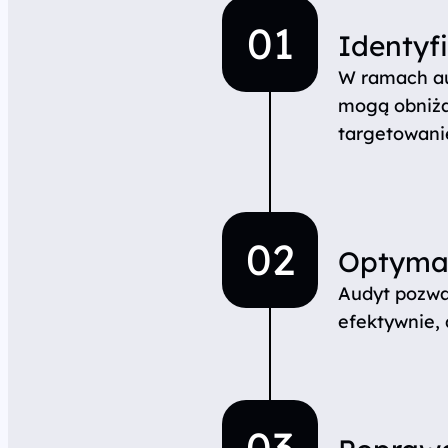
Identyf
W ramach au
mogą obniżać
targetowanie
Optymal
Audyt pozwa
efektywnie, 