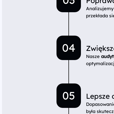
Poprawa
Analizujemy 
przekłada si
Zwiększ
Nasze
audyt
optymalizacj
Lepsze 
Dopasowanie
była skutecz