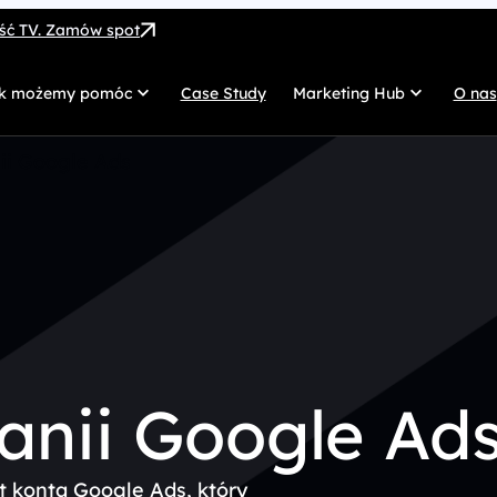
ość TV. Zamów spot
k możemy pomóc
Case Study
Marketing Hub
O nas
MarTech
G
ii Google Ads
SEO
Co
SEM
Di
Paid Social
C
 własnych
Afiliacja
Pr
UX/UI
Te
nii Google Ad
 konta Google Ads, który