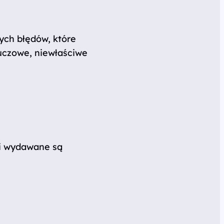
ch błędów, które
luczowe, niewłaściwe
ki wydawane są