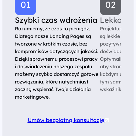
Szybki czas wdrożenia
Lekkość i
Rozumiemy, że czas to pieniądz.
Projektujemy L
Dlatego nasze Landing Pages są
są lekkie i szyb
tworzone w krótkim czasie, bez
pozytywnie wp
kompromisów dotyczących jakości.
doświadczenie 
Dzięki sprawnemu procesowi pracy
Optymalizujemy
i doświadczeniu naszego zespołu
aby strona dzia
możemy szybko dostarczyć gotowe
każdym urządze
rozwiązania, które natychmiast
tym samym sza
zaczną wspierać Twoje działania
wskaźniki konwe
marketingowe.
Umów bezpłatną konsultację