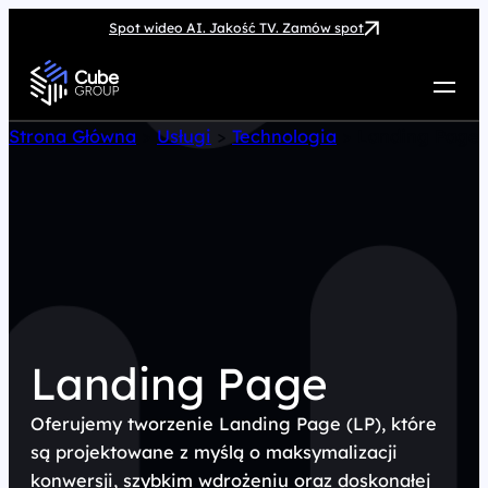
Spot wideo AI. Jakość TV. Zamów spot
Usługi
Strona Główna
>
Usługi
>
Technologia
>
Landing Page
Jak możemy pomóc
Case Study
Marketing Hub
O nas
Kariera
Kontakt
Landing Page
Oferujemy tworzenie Landing Page (LP), które
są projektowane z myślą o maksymalizacji
konwersji, szybkim wdrożeniu oraz doskonałej