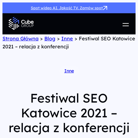
Spot wideo AI. Jakość TV. Zamów spot
Usługi
Strona Główna
>
Blog
>
Inne
>
Festiwal SEO Katowice
2021 – relacja z konferencji
Jak możemy pomóc
Case Study
Marketing Hub
Inne
O nas
Kariera
Kontakt
Festiwal SEO
Katowice 2021 –
relacja z konferencji