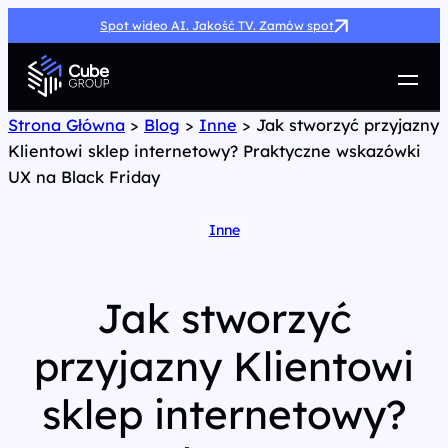
Spot wideo AI. Jakość TV. Zamów spot
Usługi
Strona Główna
>
Blog
>
Inne
>
Jak stworzyć przyjazny
Klientowi sklep internetowy? Praktyczne wskazówki
Jak możemy pomóc
UX na Black Friday
Case Study
Marketing Hub
Inne
O nas
Kariera
Kontakt
Jak stworzyć
przyjazny Klientowi
sklep internetowy?