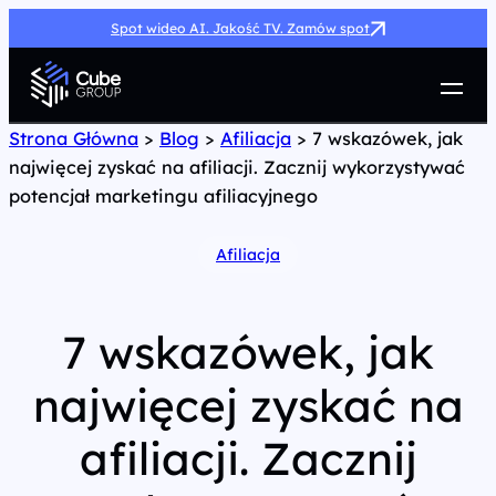
Spot wideo AI. Jakość TV. Zamów spot
Usługi
Strona Główna
>
Blog
>
Afiliacja
>
7 wskazówek, jak
najwięcej zyskać na afiliacji. Zacznij wykorzystywać
Jak możemy pomóc
potencjał marketingu afiliacyjnego
Case Study
Marketing Hub
Afiliacja
O nas
Kariera
Kontakt
7 wskazówek, jak
najwięcej zyskać na
afiliacji. Zacznij