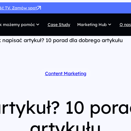
ość TV. Zamów spot
k możemy pomóc
Case Study
Marketing Hub
O nas
 napisać artykuł? 10 porad dla dobrego artykułu
MarTech
G
SEO
Co
SEM
Di
Content Marketing
Paid Social
C
 własnych
Afiliacja
Pr
rtykuł? 10 por
UX/UI
Te
artykułu