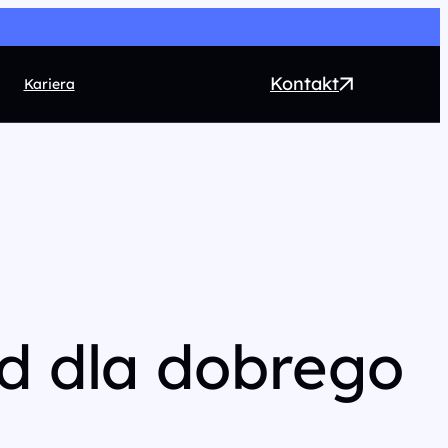
Kontakt
Kariera
EO
ntent marketing
rect Marketing
RM
ogrammatic
ad dla dobrego
chnologia