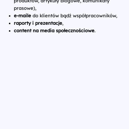
produktów, artykuły blogowe, komunikaty
prasowe),
e-maile
do klientów bądź współpracowników,
raporty i prezentacje
,
content na media społecznościowe
.
Ź
r
ó
dł
o:
h
tt
p
s:
/
/