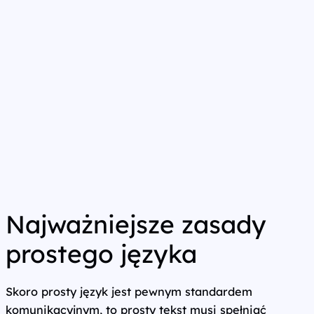
o
st
o
P
o
P
ol
s
k
u
Najważniejsze zasady
prostego języka
Skoro prosty język jest pewnym standardem
komunikacyjnym, to prosty tekst musi spełniać