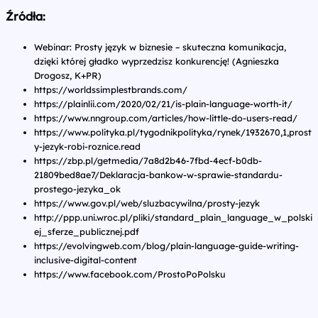
Źródła:
Webinar: Prosty język w biznesie – skuteczna komunikacja,
dzięki której gładko wyprzedzisz konkurencję! (Agnieszka
Drogosz, K+PR)
https://worldssimplestbrands.com/
https://plainlii.com/2020/02/21/is-plain-language-worth-it/
https://www.nngroup.com/articles/how-little-do-users-read/
https://www.polityka.pl/tygodnikpolityka/rynek/1932670,1,prost
y-jezyk-robi-roznice.read
https://zbp.pl/getmedia/7a8d2b46-7fbd-4ecf-b0db-
21809bed8ae7/Deklaracja-bankow-w-sprawie-standardu-
prostego-jezyka_ok
https://www.gov.pl/web/sluzbacywilna/prosty-jezyk
http://ppp.uni.wroc.pl/pliki/standard_plain_language_w_polski
ej_sferze_publicznej.pdf
https://evolvingweb.com/blog/plain-language-guide-writing-
inclusive-digital-content
https://www.facebook.com/ProstoPoPolsku