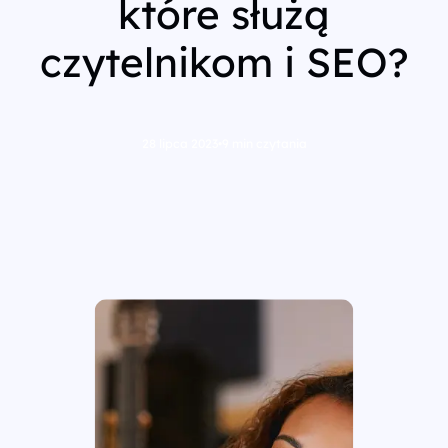
które służą
czytelnikom i SEO?
28 lipca 2023
•
9 min czytania