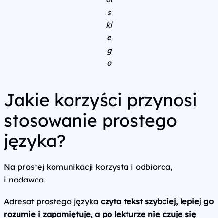
s
ki
e
g
o
Jakie korzyści przynosi
stosowanie prostego
języka?
Na prostej komunikacji korzysta i odbiorca,
i nadawca.
Adresat prostego języka
czyta tekst szybciej, lepiej go
rozumie i zapamiętuje, a po lekturze nie czuje się