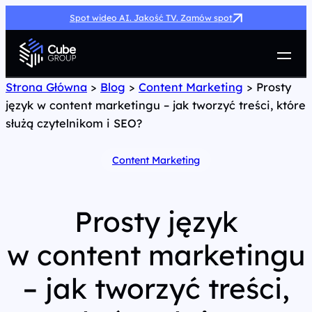
Spot wideo AI. Jakość TV. Zamów spot
Usługi
Strona Główna
>
Blog
>
Content Marketing
>
Prosty
język w content marketingu – jak tworzyć treści, które
Jak możemy pomóc
służą czytelnikom i SEO?
Case Study
Marketing Hub
Content Marketing
O nas
Kariera
Kontakt
Prosty język
w content marketingu
– jak tworzyć treści,