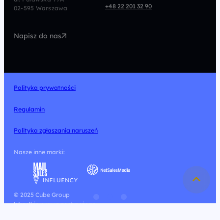
Programmatic
Marketing Automation
+48 22 201 32 90
02-595 Warszawa
UX/UI
Technologia
Napisz do nas
Design
Polityka prywatności
Regulamin
Polityka zgłaszania naruszeń
Nasze inne marki:
© 2025 Cube Group
Wszelkie prawa zastrzeżone