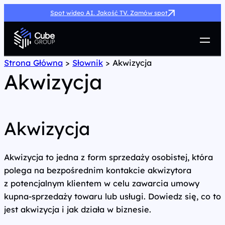
Spot wideo AI. Jakość TV. Zamów spot
Usługi
Strona Główna
>
Słownik
>
Akwizycja
Akwizycja
Jak możemy pomóc
Case Study
Marketing Hub
O nas
Akwizycja
Kariera
Kontakt
Akwizycja to jedna z form sprzedaży osobistej, która
polega na bezpośrednim kontakcie akwizytora
z potencjalnym klientem w celu zawarcia umowy
kupna-sprzedaży towaru lub usługi. Dowiedz się, co to
jest akwizycja i jak działa w biznesie.