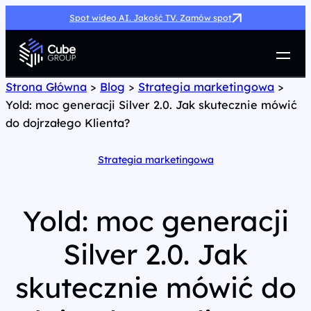
Spot wideo AI. Jakość TV. Zamów spot
Usługi
Strona Główna
>
Blog
>
Strategia marketingowa
>
Yold: moc generacji Silver 2.0. Jak skutecznie mówić
Jak możemy pomóc
do dojrzałego Klienta?
Case Study
Marketing Hub
Strategia marketingowa
O nas
Kariera
Kontakt
Yold: moc generacji
Silver 2.0. Jak
skutecznie mówić do