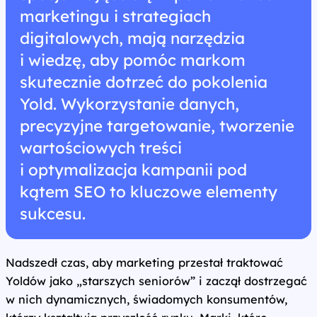
marketingu i strategiach
digitalowych, mają narzędzia
i wiedzę, aby pomóc markom
skutecznie dotrzeć do pokolenia
Yold. Wykorzystanie danych,
precyzyjne targetowanie, tworzenie
wartościowych treści
i optymalizacja kampanii pod
kątem SEO to kluczowe elementy
sukcesu.
Nadszedł czas, aby marketing przestał traktować
Yoldów jako „starszych seniorów” i zaczął dostrzegać
w nich dynamicznych, świadomych konsumentów,