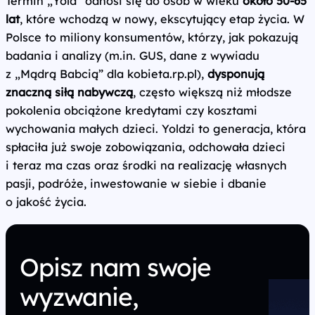
Termin „Yold” odnosi się do osób w wieku
około 50-65
lat
, które wchodzą w nowy, ekscytujący etap życia. W
Polsce to miliony konsumentów, którzy, jak pokazują
badania i analizy (m.in. GUS, dane z wywiadu
z „Mądrą Babcią” dla kobieta.rp.pl),
dysponują
znaczną siłą nabywczą
, często większą niż młodsze
pokolenia obciążone kredytami czy kosztami
wychowania małych dzieci. Yoldzi to generacja, która
spłaciła już swoje zobowiązania, odchowała dzieci
i teraz ma czas oraz środki na realizację własnych
pasji, podróże, inwestowanie w siebie i dbanie
o jakość życia.
Opisz nam swoje
wyzwanie,