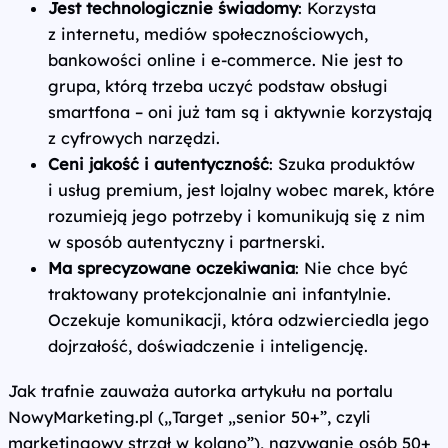
Jest technologicznie świadomy
: Korzysta
z internetu, mediów społecznościowych,
bankowości online i e-commerce. Nie jest to
grupa, którą trzeba uczyć podstaw obsługi
smartfona – oni już tam są i aktywnie korzystają
z cyfrowych narzędzi.
Ceni jakość i autentyczność
: Szuka produktów
i usług premium, jest lojalny wobec marek, które
rozumieją jego potrzeby i komunikują się z nim
w sposób autentyczny i partnerski.
Ma sprecyzowane oczekiwania
: Nie chce być
traktowany protekcjonalnie ani infantylnie.
Oczekuje komunikacji, która odzwierciedla jego
dojrzałość, doświadczenie i inteligencję.
Jak trafnie zauważa autorka artykułu na portalu
NowyMarketing.pl („Target „senior 50+”, czyli
marketingowy strzał w kolano”), nazywanie osób 50+