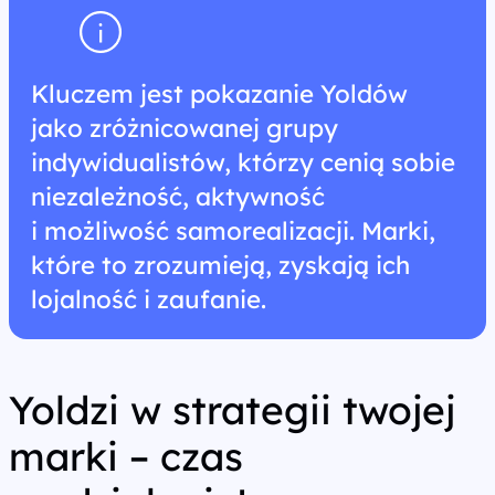
Kluczem jest pokazanie Yoldów
jako zróżnicowanej grupy
indywidualistów, którzy cenią sobie
niezależność, aktywność
i możliwość samorealizacji. Marki,
które to zrozumieją, zyskają ich
lojalność i zaufanie.
Yoldzi w strategii twojej
marki – czas