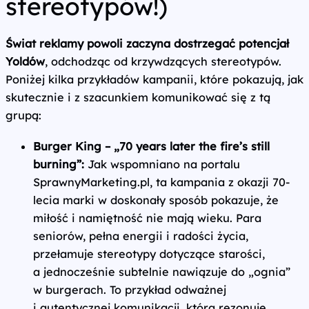
stereotypów!)
Świat reklamy powoli zaczyna dostrzegać potencjał
Yoldów
, odchodząc od krzywdzących stereotypów.
Poniżej kilka przykładów kampanii, które pokazują, jak
skutecznie i z szacunkiem komunikować się z tą
grupą:
Burger King – „70 years later the fire’s still
burning”:
Jak wspomniano na portalu
SprawnyMarketing.pl, ta kampania z okazji 70-
lecia marki w doskonały sposób pokazuje, że
miłość i namiętność nie mają wieku. Para
seniorów, pełna energii i radości życia,
przełamuje stereotypy dotyczące starości,
a jednocześnie subtelnie nawiązuje do „ognia”
w burgerach. To przykład odważnej
i autentycznej komunikacji, która rezonuje