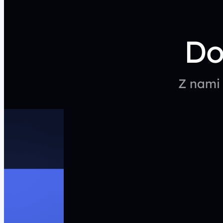
Do
Z nami 