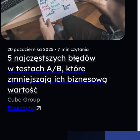
20 października 2025
•
7 min czytania
5 najczęstszych błędów
w testach A/B, które
zmniejszają ich biznesową
wartość
Cube Group
Przeczytaj