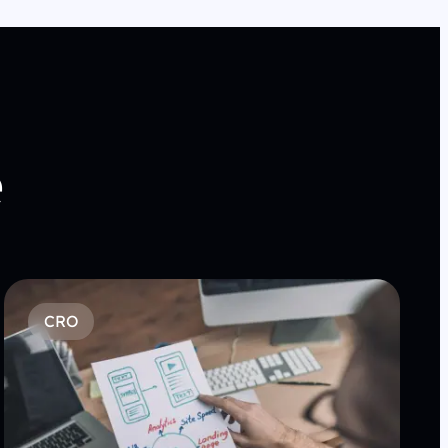
e
CRO