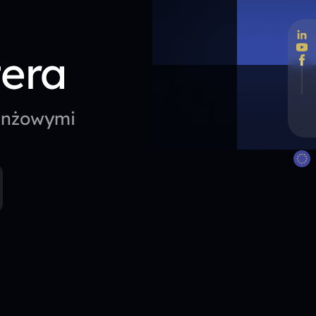
tera
ranżowymi