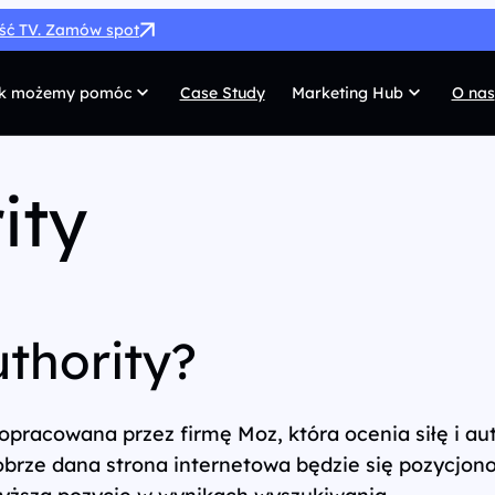
ość TV. Zamów spot
k możemy pomóc
Case Study
Marketing Hub
O nas
MarTech
G
ity
SEO
Co
SEM
Di
Paid Social
C
uthority?
 własnych
Afiliacja
Pr
UX/UI
Te
opracowana przez firmę Moz, która ocenia siłę i a
 dobrze dana strona internetowa będzie się pozycjo
yższą pozycję w wynikach wyszukiwania.