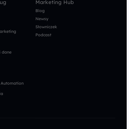
ług
Marketing Hub
Blog
Newsy
Słowniczek
arketing
Podcast
i dane
 Automation
ia