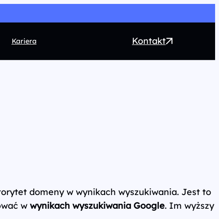
Kontakt
Kariera
EO
ntent marketing
rect Marketing
RM
ogrammatic
chnologia
utorytet domeny w wynikach wyszukiwania. Jest to
nować w
wynikach wyszukiwania Google
. Im wyższy