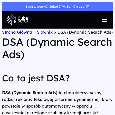
Spot wideo AI. Jakość TV. Zamów spot
Usługi
Strona Główna
>
Słownik
>
DSA (Dynamic Search Ads)
DSA (Dynamic Search
Jak możemy pomóc
Case Study
Ads)
Marketing Hub
O nas
Kariera
Kontakt
Co to jest DSA?
DSA (Dynamic Search Ads)
to charakterystyczny
rodzaj reklamy tekstowej w formie dynamicznej, który
powstaje w sposób automatyczny w oparciu
o wcześniej określone szablony kreacji oraz już