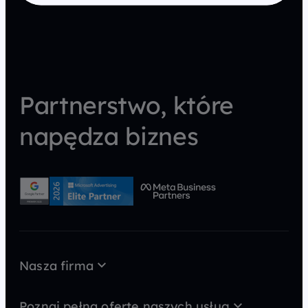
Partnerstwo, które
napędza biznes
Nasza firma
O nas
Case Study
Poznaj pełną ofertę naszych usług