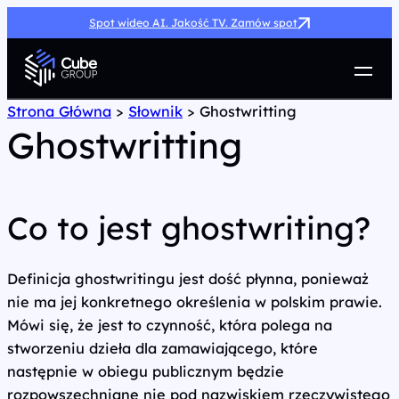
Spot wideo AI. Jakość TV. Zamów spot
Usługi
Strona Główna
>
Słownik
>
Ghostwritting
Ghostwritting
Jak możemy pomóc
Case Study
Marketing Hub
O nas
Co to jest ghostwriting?
Kariera
Kontakt
Definicja ghostwritingu jest dość płynna, ponieważ
nie ma jej konkretnego określenia w polskim prawie.
Mówi się, że jest to czynność, która polega na
stworzeniu dzieła dla zamawiającego, które
następnie w obiegu publicznym będzie
rozpowszechniane nie pod nazwiskiem rzeczywistego