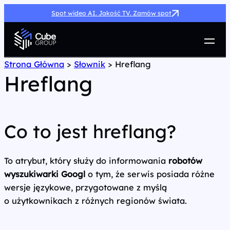
Spot wideo AI. Jakość TV. Zamów spot
Usługi
Strona Główna
>
Słownik
>
Hreflang
Hreflang
Jak możemy pomóc
Case Study
Marketing Hub
O nas
Co to jest hreflang?
Kariera
Kontakt
To atrybut, który służy do informowania
robotów
wyszukiwarki Googl
o tym, że serwis posiada różne
wersje językowe, przygotowane z myślą
o użytkownikach z różnych regionów świata.