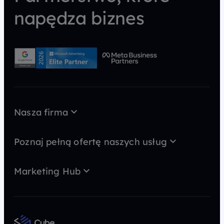
napędza biznes
Nasza firma
O nas
Case Study
Poznaj pełną ofertę naszych usług
Kariera
AI wideo
MarTech
Kontakt
Marketing Hub
GEO
Strategia
Blog
SEO
Content marketing
Newsy
Konsulting
SEM
Słowniczek
Direct Marketing
Analityka i dane
Podcast