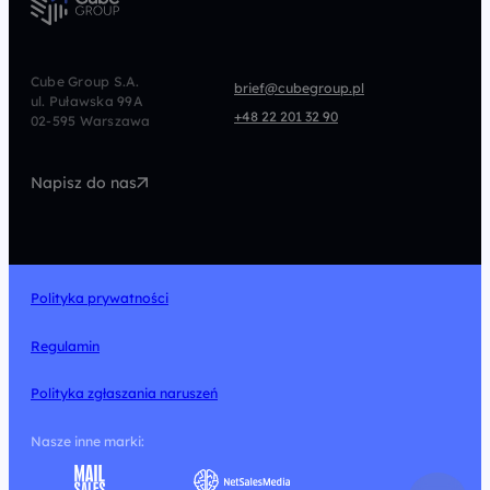
Paid Social
CRM
CRO
Afiliacja
Cube Group S.A.
brief@cubegroup.pl
ul. Puławska 99A
Programmatic
Marketing Automation
+48 22 201 32 90
02-595 Warszawa
UX/UI
Technologia
Napisz do nas
Design
Polityka prywatności
Regulamin
Polityka zgłaszania naruszeń
Nasze inne marki: