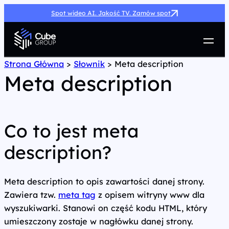
Spot wideo AI. Jakość TV. Zamów spot
Usługi
Strona Główna
>
Słownik
>
Meta description
Meta description
Jak możemy pomóc
Case Study
Marketing Hub
O nas
Co to jest meta
Kariera
description?
Kontakt
Meta description to opis zawartości danej strony.
Zawiera tzw.
meta tag
z opisem witryny www dla
wyszukiwarki. Stanowi on część kodu HTML, który
umieszczony zostaje w nagłówku danej strony.