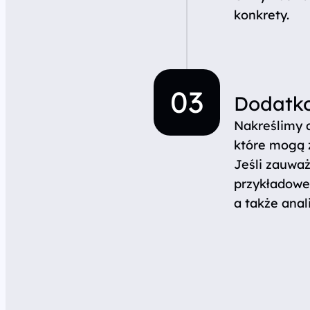
konkrety.
Dodatk
Nakreślimy 
które mogą 
Jeśli zauwa
przykładowe 
a także ana