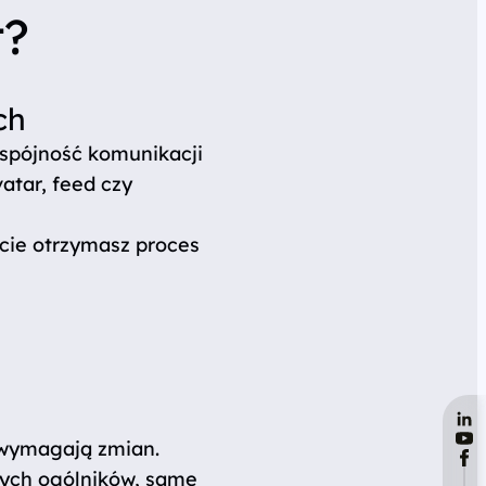
t?
ch
 spójność komunikacji
atar, feed czy
rcie otrzymasz proces
e wymagają zmian.
nych ogólników, same