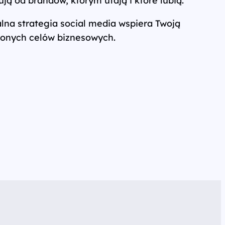
ą od brandów, którym ufają i które lubią.
alna strategia social media wspiera Twoją
lonych celów biznesowych.