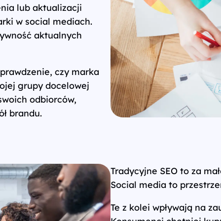
ia lub aktualizacji
rki w social mediach.
tywność aktualnych
sprawdzenie, czy marka
ojej grupy docelowej
 swoich odbiorców,
ół brandu.
Tradycyjne SEO to za mał
Social media to przestrz
Te z kolei wpływają na za