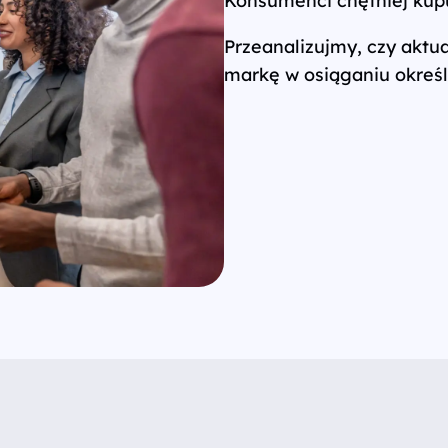
Konsumenci chętniej kupuj
Przeanalizujmy, czy aktu
markę w osiąganiu okreś