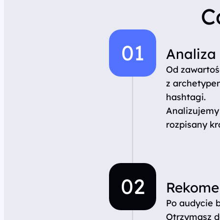
C
Analiza
Od zawartośc
z archetypem
hashtagi.
Analizujemy 
rozpisany kr
Rekome
Po audycie b
Otrzymasz d