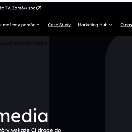
ość TV. Zamów spot
k możemy pomóc
Case Study
Marketing Hub
O nas
MarTech
G
Audyt social media
SEO
Co
SEM
Di
Paid Social
C
 własnych
Afiliacja
Pr
UX/UI
Te
 media
tóry wskaże Ci drogę do