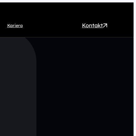
Kontakt
Kariera
EO
ntent marketing
rect Marketing
RM
ogrammatic
chnologia