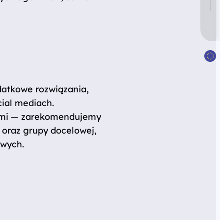
datkowe rozwiązania,
ial mediach.
erami — zarekomendujemy
 oraz grupy docelowej,
owych.