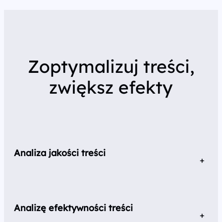
Zoptymalizuj treści,
zwiększ efekty
Analiza jakości treści
Na początku przeprowadzamy dokładną ocenę treści
pod kątem ich wartości merytorycznej, poprawności
Analizę efektywności treści
językowej oraz atrakcyjności dla odbiorców.
Sprawdzamy, czy teksty są interesujące, zrozumiałe