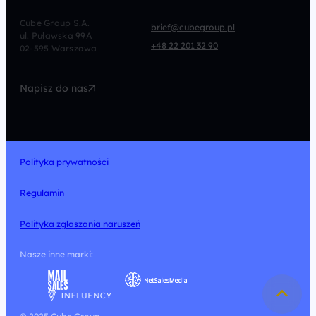
CRO
Afiliacja
Cube Group S.A.
brief@cubegroup.pl
ul. Puławska 99A
Programmatic
Marketing Automation
+48 22 201 32 90
02-595 Warszawa
UX/UI
Technologia
Napisz do nas
Design
Polityka prywatności
Regulamin
Polityka zgłaszania naruszeń
Nasze inne marki: