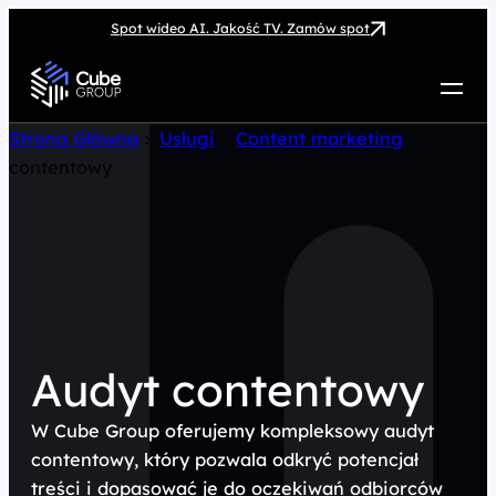
Spot wideo AI. Jakość TV. Zamów spot
Usługi
Strona Główna
>
Usługi
>
Content marketing
>
Audyt
contentowy
Jak możemy pomóc
Case Study
Marketing Hub
O nas
Kariera
Kontakt
Audyt contentowy
W Cube Group oferujemy kompleksowy audyt
contentowy, który pozwala odkryć potencjał
treści i dopasować je do oczekiwań odbiorców