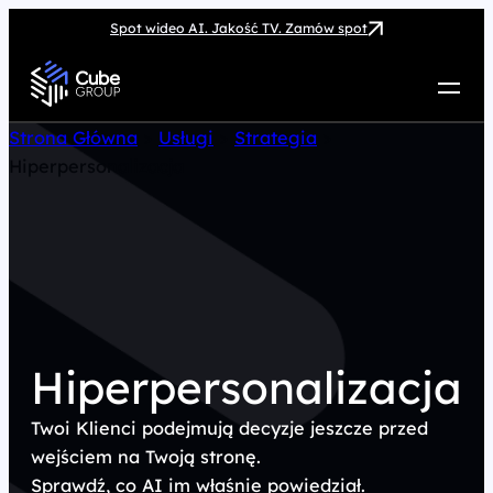
Spot wideo AI. Jakość TV. Zamów spot
Usługi
Strona Główna
>
Usługi
>
Strategia
>
Hiperpersonalizacja
Jak możemy pomóc
Case Study
Marketing Hub
O nas
Kariera
Kontakt
Hiperpersonalizacja
Twoi Klienci podejmują decyzje jeszcze przed
wejściem na Twoją stronę.
Sprawdź, co AI im właśnie powiedział.