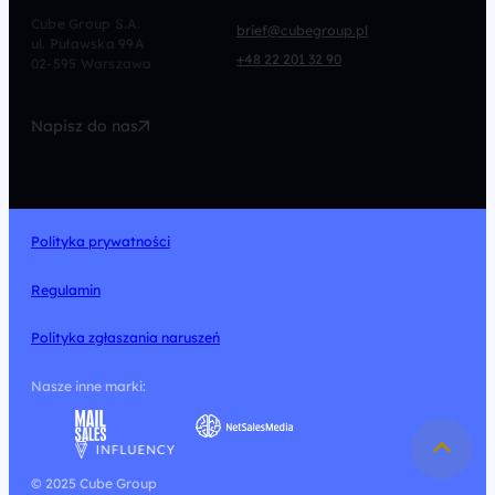
CRO
Afiliacja
Cube Group S.A.
brief@cubegroup.pl
ul. Puławska 99A
Programmatic
Marketing Automation
+48 22 201 32 90
02-595 Warszawa
UX/UI
Technologia
Napisz do nas
Design
Polityka prywatności
Regulamin
Polityka zgłaszania naruszeń
Nasze inne marki:
© 2025 Cube Group