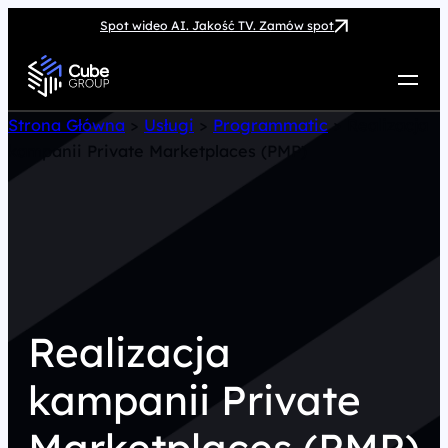
Spot wideo AI. Jakość TV. Zamów spot
Usługi
Strona Główna
>
Usługi
>
Programmatic
>
Realizacja
kampanii Private Marketplaces (PMP)
Jak możemy pomóc
Case Study
Marketing Hub
O nas
Kariera
Kontakt
Realizacja
kampanii Private