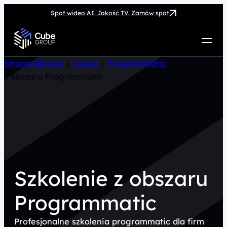
Spot wideo AI. Jakość TV. Zamów spot
Usługi
Strona Główna
>
Usługi
>
Programmatic
>
Szkolenie
z obszaru Programmatic
Jak możemy pomóc
Case Study
Marketing Hub
O nas
Kariera
Kontakt
Szkolenie z obszaru
Programmatic
Profesjonalne szkolenia programmatic dla firm