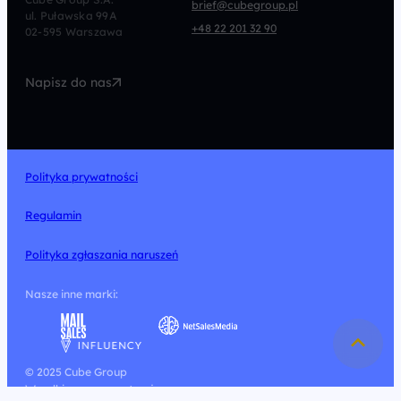
brief@cubegroup.pl
ul. Puławska 99A
Programmatic
Marketing Automation
+48 22 201 32 90
02-595 Warszawa
UX/UI
Technologia
Napisz do nas
Design
Polityka prywatności
Regulamin
Polityka zgłaszania naruszeń
Nasze inne marki:
© 2025 Cube Group
Wszelkie prawa zastrzeżone