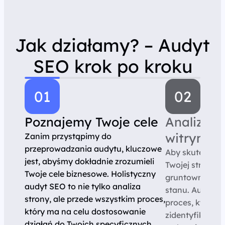
Jak działamy? – Audyt
SEO krok po kroku
Poznajemy Twoje cele
Analizuj
witrynę
Zanim przystąpimy do
przeprowadzania audytu, kluczowe
Aby skutecznie
jest, abyśmy dokładnie zrozumieli
Twojej strony,
Twoje cele biznesowe. Holistyczny
gruntownej ana
audyt SEO to nie tylko analiza
stanu. Audyt S
strony, ale przede wszystkim proces,
proces, który 
który ma na celu dostosowanie
zidentyfikować
działań do Twoich specyficznych