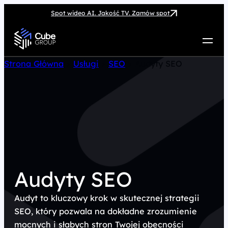
Spot wideo AI. Jakość TV. Zamów spot
Usługi
Strona Główna
>
Usługi
>
SEO
>
Audyty SEO
Jak możemy pomóc
Case Study
Marketing Hub
O nas
Kariera
Kontakt
Audyty SEO
Audyt to kluczowy krok w skutecznej strategii
SEO, który pozwala na dokładne zrozumienie
mocnych i słabych stron Twojej obecności