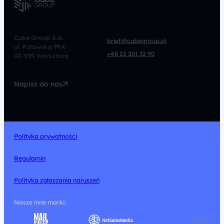
Podcast
Paid Social
CRM
CRO
Afiliacja
Cube Group S.A.
brief@cubegroup.pl
ul. Puławska 99A
Programmatic
Marketing Automation
+48 22 201 32 90
02-595 Warszawa
UX/UI
Technologia
Napisz do nas
Design
Polityka prywatności
Regulamin
Polityka zgłaszania naruszeń
Nasze inne marki: