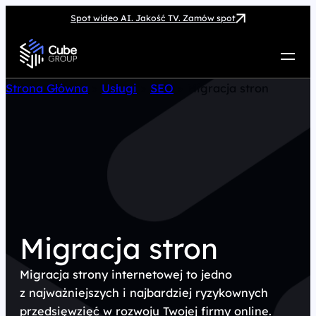
Spot wideo AI. Jakość TV. Zamów spot
Usługi
Strona Główna
>
Usługi
>
SEO
>
Migracja stron
Jak możemy pomóc
Case Study
Marketing Hub
O nas
Kariera
Kontakt
Migracja stron
Migracja strony internetowej to jedno
z najważniejszych i najbardziej ryzykownych
przedsięwzięć w rozwoju Twojej firmy online.