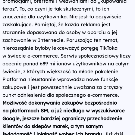
promocjami, ofertami i wezwaniami do „kupowania
teraz”. To, co czyni je tak skutecznymi, to ich
znaczenie dla użytkownika. Nie jest to oczywiście
zaskakujące. Pamiętaj, że każda reklama jest
starannie dopasowana do osoby w oparciu o jej
zachowanie w Internecie. Poruszając ten temat,
nierozsądnie byłoby lekceważyć potęgę TikToka
w świecie e‑commerce. Serwis społecznościowy liczy
obecnie ponad 689 milionów użytkowników na całym
świecie, z których większość to młode pokolenie.
Platforma nieustannie wprowadza nowe funkcje
zakupowe i jest powszechnie uważana za przyszły
punkt odniesienia dla społecznego e‑commerce.
Możliwość dokonywania zakupów bezpośrednio
na platformach SM, a już niedługo w wyszukiwarce
Google, jeszcze bardziej ograniczy przechodzenie
klientów do sklepów marek, a tym samym
świadomość i lojalność wobec ich brandu.
Już dziś