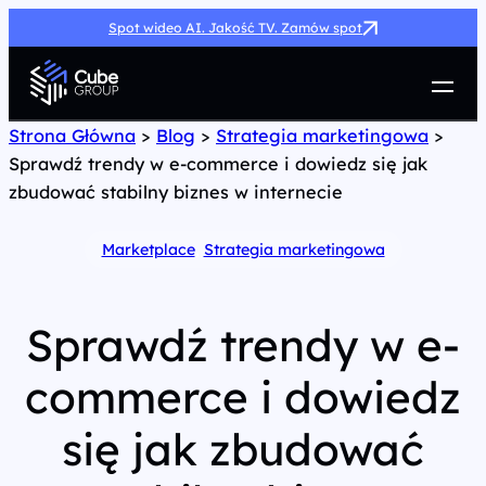
Spot wideo AI. Jakość TV. Zamów spot
Usługi
Strona Główna
>
Blog
>
Strategia marketingowa
>
Sprawdź trendy w e-commerce i dowiedz się jak
Jak możemy pomóc
zbudować stabilny biznes w internecie
Case Study
Marketing Hub
Marketplace
, 
Strategia marketingowa
O nas
Kariera
Kontakt
Sprawdź trendy w e-
commerce i dowiedz
się jak zbudować