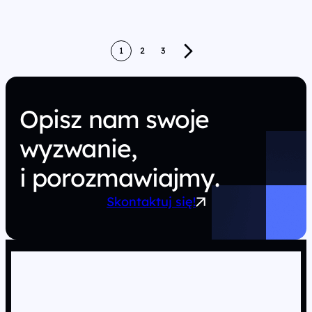
Stronicowanie
1
2
3
wpisów
Opisz nam swoje
wyzwanie,
i porozmawiajmy.
Skontaktuj się!