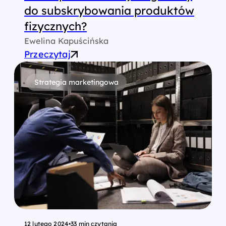
do subskrybowania produktów
fizycznych?
Ewelina Kapuścińska
Przeczytaj
Strategia marketingowa
12 lutego 2024
•
33 min czytania