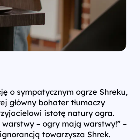
cję o sympatycznym ogrze Shreku,
rej główny bohater tłumaczy
jacielowi istotę natury ogra.
a warstwy – ogry mają warstwy!” –
ignorancją towarzysza Shrek.