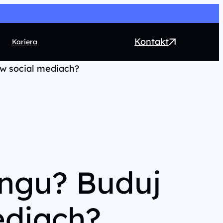
Kontakt
Kariera
w social mediach?
EO
ntent marketing
rect Marketing
RM
ogrammatic
ingu? Buduj
chnologia
ediach?