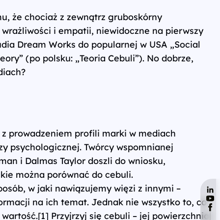
u, że chociaż z zewnątrz gruboskórny
 wrażliwości i empatii, niewidoczne na pierwszy
tudia Dream Works do popularnej w USA „Social
ory” (po polsku: „Teoria Cebuli”). No dobrze,
diach?
 z prowadzeniem profili marki w mediach
zy psychologicznej. Twórcy wspomnianej
tman i Dalmas Taylor doszli do wniosku,
kie można porównać do cebuli.
sób, w jaki nawiązujemy więzi z innymi –
rmacji na ich temat. Jednak nie wszystko to, co
rtość.[1] Przyjrzyj się cebuli – jej powierzchnia