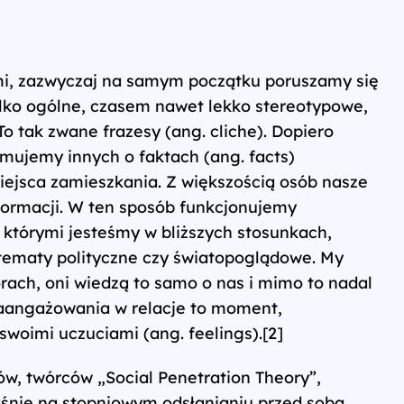
i, zazwyczaj na samym początku poruszamy się
ylko ogólne, czasem nawet lekko stereotypowe,
To tak zwane frazesy (ang. cliche). Dopiero
ormujemy innych o faktach (ang. facts)
ejsca zamieszkania. Z większością osób nasze
formacji. W ten sposób funkcjonujemy
z którymi jesteśmy w bliższych stosunkach,
a tematy polityczne czy światopoglądowe. My
ach, oni wiedzą to samo o nas i mimo to nadal
zaangażowania w relacje to moment,
swoimi uczuciami (ang. feelings).[2]
, twórców „Social Penetration Theory”,
aśnie na stopniowym odsłanianiu przed sobą