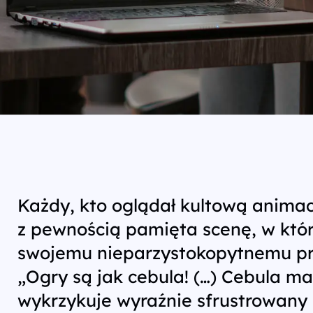
Każdy, kto oglądał kultową anima
z pewnością pamięta scenę, w któ
swojemu nieparzystokopytnemu przy
„Ogry są jak cebula! (…) Cebula m
wykrzykuje wyraźnie sfrustrowany 