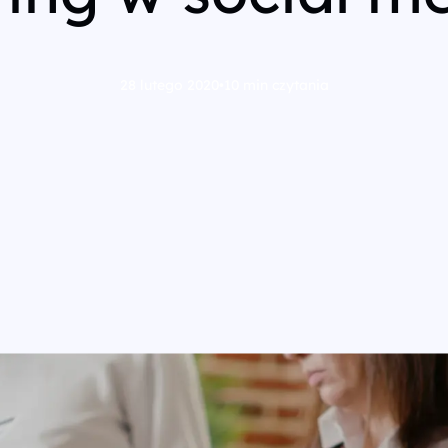
28 lutego 2020
•
10 min czytania