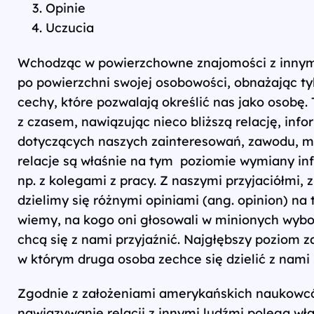
Opinie
Uczucia
Wchodząc w powierzchowne znajomości z innym
po powierzchni swojej osobowości, obnażając t
cechy, które pozwalają określić nas jako osobę. 
z czasem, nawiązując nieco bliższą relację, inf
dotyczących naszych zainteresowań, zawodu, mi
relacje są właśnie na tym poziomie wymiany in
np. z kolegami z pracy. Z naszymi przyjaciółmi, 
dzielimy się różnymi opiniami (ang. opinion) n
wiemy, na kogo oni głosowali w minionych wybor
chcą się z nami przyjaźnić. Najgłębszy poziom 
w którym druga osoba zechce się dzielić z nami 
Zgodnie z założeniami amerykańskich naukowców
nawiązywanie relacji z innymi ludźmi polega wł