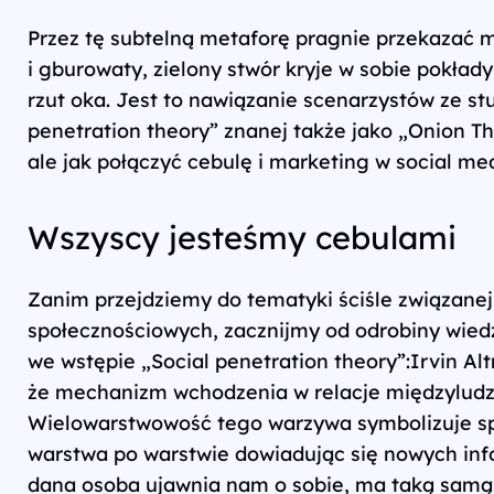
Przez tę subtelną metaforę pragnie przekazać m
i gburowaty, zielony stwór kryje w sobie pokłady
rzut oka. Jest to nawiązanie scenarzystów ze s
penetration theory” znanej także jako „Onion The
ale jak połączyć cebulę i marketing w social me
Wszyscy jesteśmy cebulami
Zanim przejdziemy do tematyki ściśle związanej
społecznościowych, zacznijmy od odrobiny wied
we wstępie „Social penetration theory”:Irvin Al
że mechanizm wchodzenia w relacje międzyludz
Wielowarstwowość tego warzywa symbolizuje spo
warstwa po warstwie dowiadując się nowych info
dana osoba ujawnia nam o sobie, ma taką samą wa